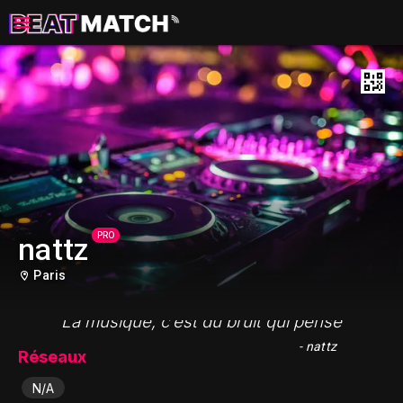
PRO
nattz
Paris
"La musique, c’est du bruit qui pense"
- nattz
Réseaux
N/A