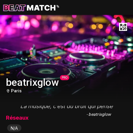
PRO
beatrixglow
Paris
"La musique, c’est du bruit qui pense"
- beatrixglow
Réseaux
N/A