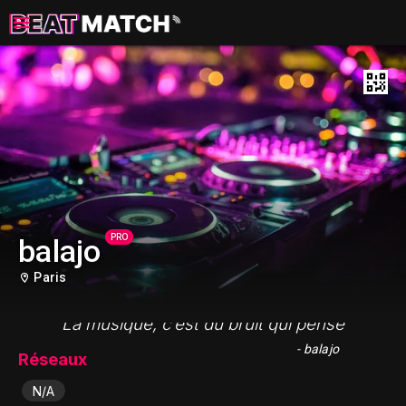
PRO
balajo
Paris
"La musique, c’est du bruit qui pense"
- balajo
Réseaux
N/A