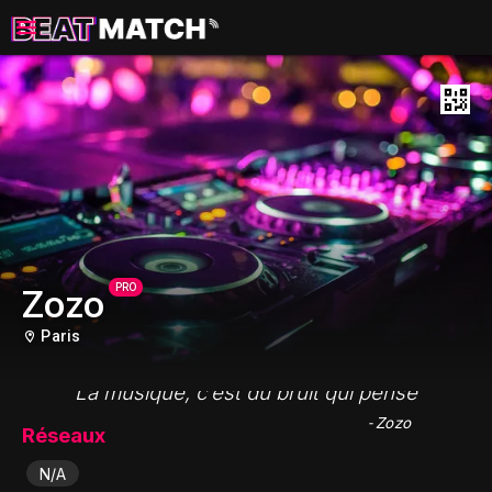
PRO
Zozo
Paris
"La musique, c’est du bruit qui pense"
- Zozo
Réseaux
N/A