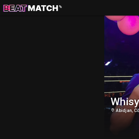
Whis
Abidjan, Cô