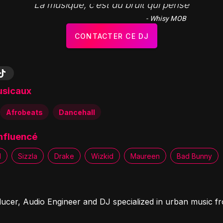
"La musique, c’est du bruit qui pense"
- Whisy MOB
CONTACTER CE DJ
usicaux
Afrobeats
Dancehall
influencé
l
Sizzla
Drake
Wizkid
Maureen
Bad Bunny
ucer, Audio Engineer and DJ specialized in urban music f