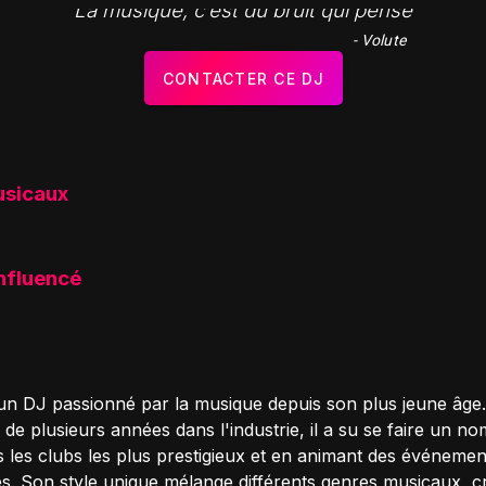
"La musique, c’est du bruit qui pense"
- Volute
CONTACTER CE DJ
usicaux
influencé
 un DJ passionné par la musique depuis son plus jeune âge
de plusieurs années dans l'industrie, il a su se faire un n
s les clubs les plus prestigieux et en animant des événemen
. Son style unique mélange différents genres musicaux, c