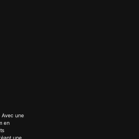
. Avec une
om en
ts
réant une