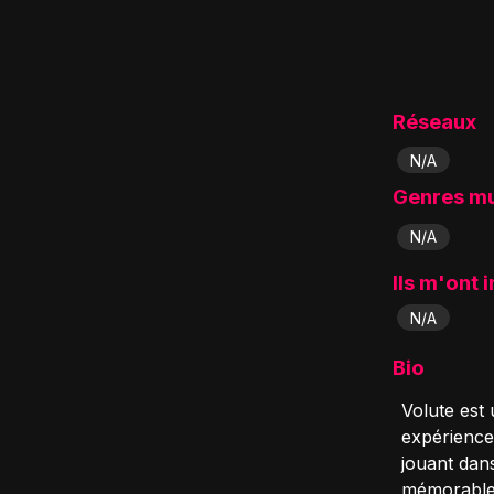
Réseaux
N/A
Genres m
N/A
Ils m'ont 
N/A
Bio
Volute est
expérience 
jouant dan
mémorables