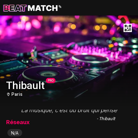
PRO
Thibault
Paris
"La musique, c’est du bruit qui pense"
- Thibault
Réseaux
N/A