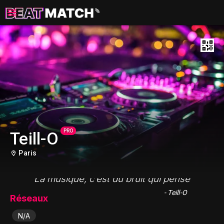
PRO
Teill-O
Paris
"La musique, c’est du bruit qui pense"
- Teill-O
Réseaux
N/A