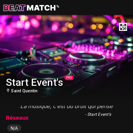
PRO
Start Event's
Saint Quentin
"La musique, c’est du bruit qui pense"
- Start Event's
Réseaux
N/A