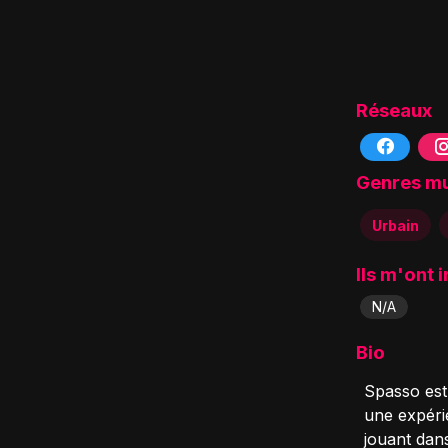
Réseaux
Genres m
Urbain
Ils m'ont 
N/A
Bio
Spasso est
une expérie
jouant dan