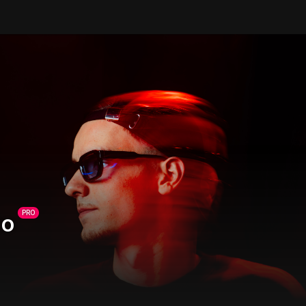
PRO
so