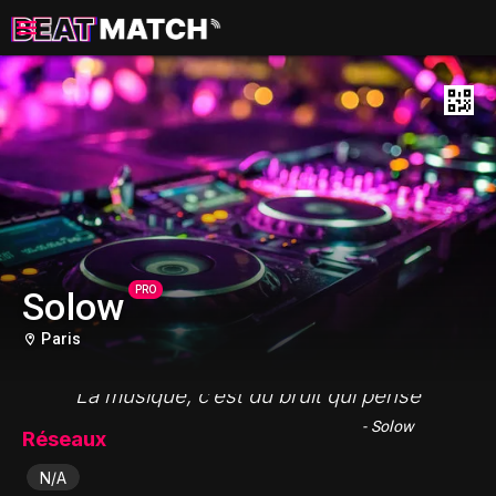
PRO
Solow
Paris
"La musique, c’est du bruit qui pense"
- Solow
Réseaux
N/A