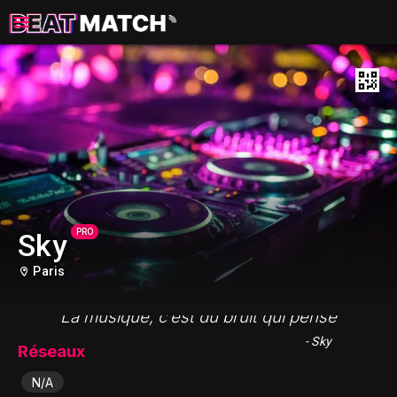
PRO
Sky
Paris
"La musique, c’est du bruit qui pense"
- Sky
Réseaux
N/A