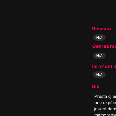
Réseaux
N/A
Genres m
N/A
Ils m'ont 
N/A
Bio
Presta dj 
une expérie
jouant dan
mémorables