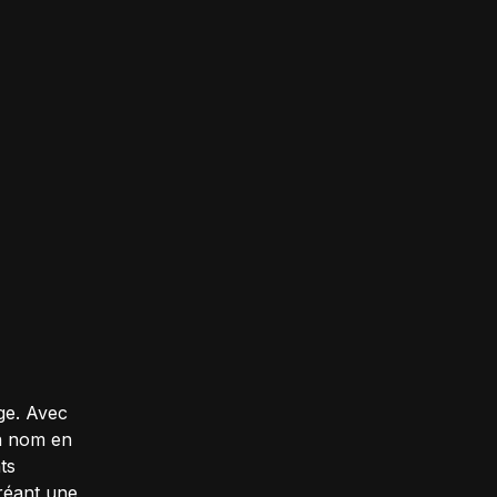
ge. Avec
un nom en
ts
réant une