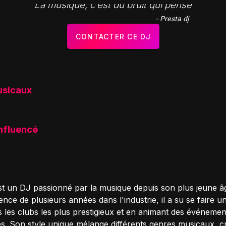
"La musique, c’est du bruit qui pense"
- Presta dj
CONTACTER CE DJ
usicaux
influencé
est un DJ passionné par la musique depuis son plus jeune â
nce de plusieurs années dans l'industrie, il a su se faire 
s les clubs les plus prestigieux et en animant des événemen
. Son style unique mélange différents genres musicaux, c