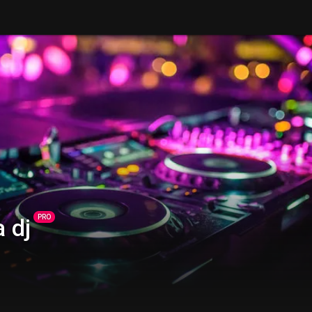
PRO
 dj