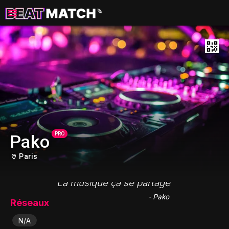
PRO
Pako
Paris
"La musique ça se partage "
- Pako
Réseaux
N/A