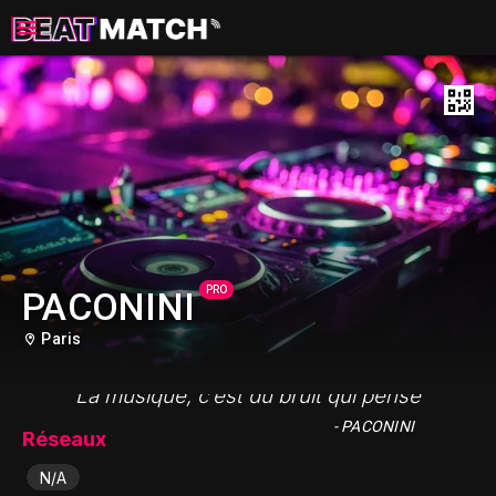
PRO
PACONINI
Paris
"La musique, c’est du bruit qui pense"
- PACONINI
Réseaux
N/A