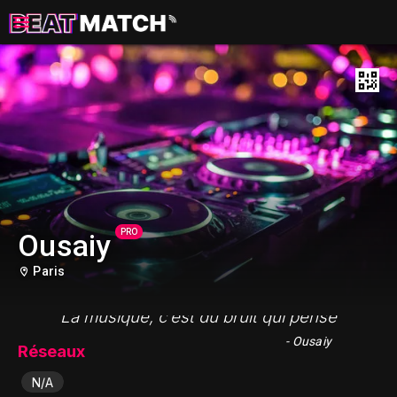
PRO
Ousaiy
Paris
"La musique, c’est du bruit qui pense"
- Ousaiy
Réseaux
N/A