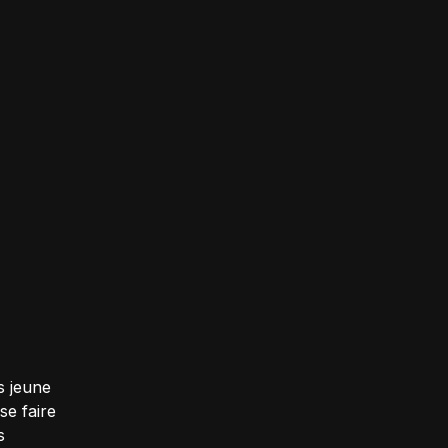
s jeune
se faire
s