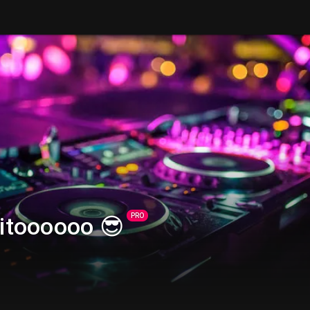
PRO
itoooooo 😎