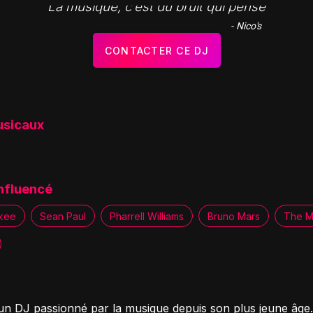
"La musique, c’est du bruit qui pense"
- Nico's
CONTACTER CE DJ
usicaux
influencé
kee
Sean Paul
Pharrell Williams
Bruno Mars
The M
 un DJ passionné par la musique depuis son plus jeune âge