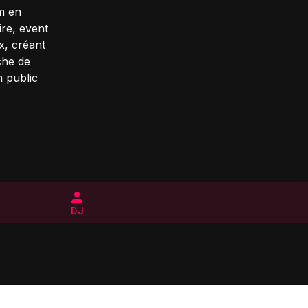
om en
re, event
x, créant
che de
n public
DJ