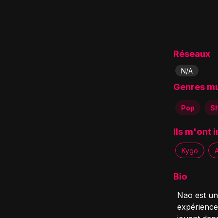
Réseaux
N/A
Genres m
Pop
S
Ils m'ont 
Kygo
A
Bio
Nao est un
expérience 