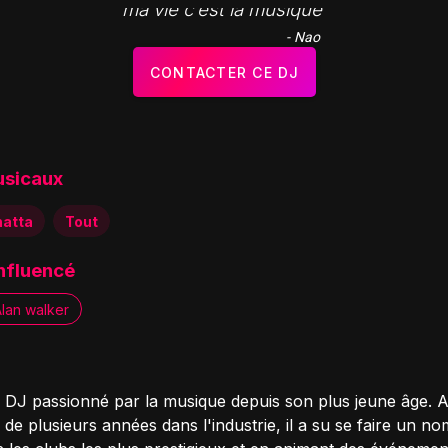
"ma vie c’est la musique "
- Nao
CONTACTER CE DJ
usicaux
hatta
Tout
influencé
lan walker
 DJ passionné par la musique depuis son plus jeune âge. 
de plusieurs années dans l'industrie, il a su se faire un n