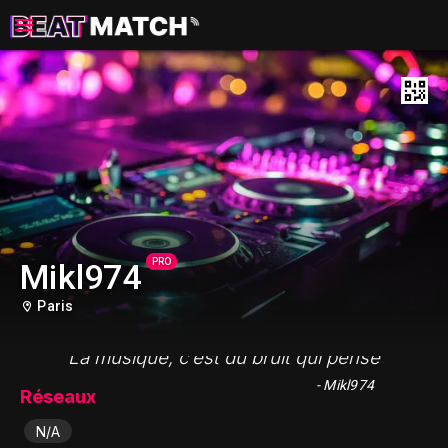
PRO
Mikl974
Paris
"La musique, c’est du bruit qui pense"
- Mikl974
Réseaux
N/A