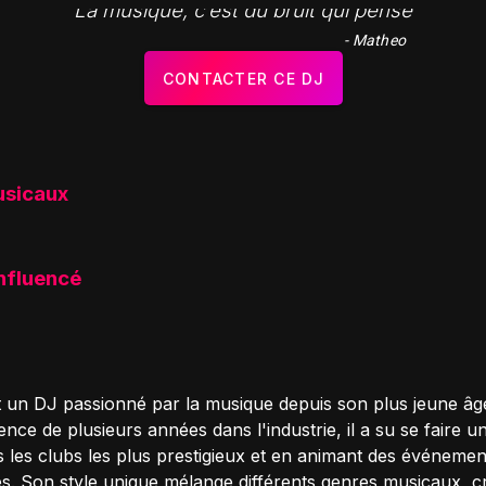
"La musique, c’est du bruit qui pense"
- Matheo
CONTACTER CE DJ
usicaux
influencé
 un DJ passionné par la musique depuis son plus jeune âg
nce de plusieurs années dans l'industrie, il a su se faire 
s les clubs les plus prestigieux et en animant des événemen
. Son style unique mélange différents genres musicaux, c