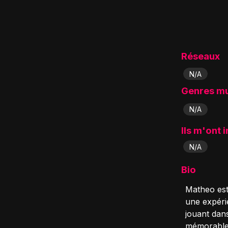
Réseaux
N/A
Genres m
N/A
Ils m'ont 
N/A
Bio
Matheo est
une expérie
jouant dan
mémorables