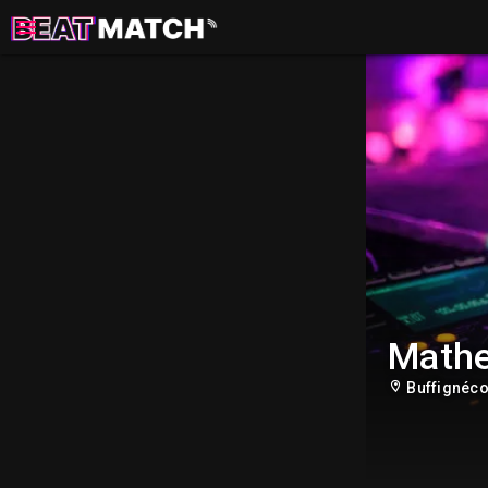
Math
Buffignéco