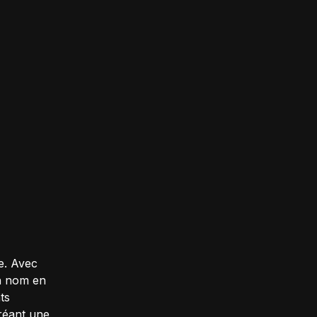
e. Avec
un nom en
ts
réant une