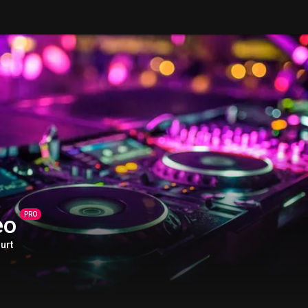
PRO
eo
urt