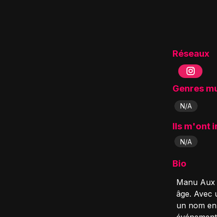
Réseaux
Genres m
N/A
Ils m'ont 
N/A
Bio
Manu Aux M
âge. Avec u
un nom en 