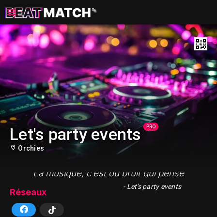
PRO
Let's party events
Orchies
"La musique, c’est du bruit qui pense"
- Let's party events
Réseaux