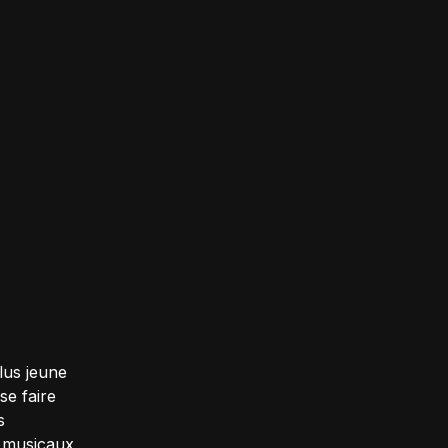
lus jeune
se faire
s
 musicaux,