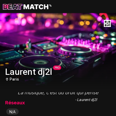
PRO
Laurent dj2l
Paris
"La musique, c’est du bruit qui pense"
- Laurent dj2l
Réseaux
N/A