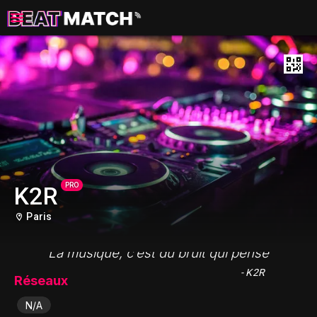
PRO
K2R
Paris
"La musique, c’est du bruit qui pense"
- K2R
Réseaux
N/A