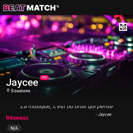
PRO
Jaycee
Soustons
"La musique, c’est du bruit qui pense"
- Jaycee
Réseaux
N/A