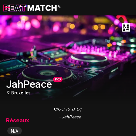
PRO
JahPeace
Bruxelles
"God is a Dj "
- JahPeace
Réseaux
N/A