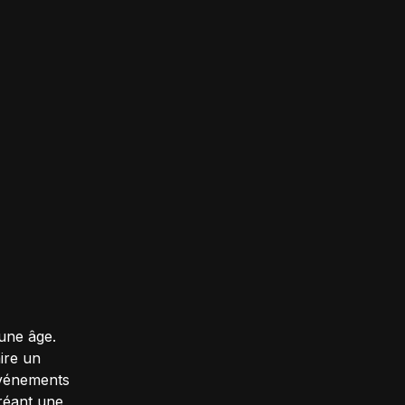
une âge.
aire un
événements
réant une