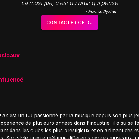
"La musique, c’est du bruit qui pense"
- Franck Dyziak
CONTACTER CE DJ
usicaux
influencé
iak est un DJ passionné par la musique depuis son plus je
périence de plusieurs années dans l'industrie, il a su se f
ant dans les clubs les plus prestigieux et en animant des 
. Son style unique mélange différents genres musicaux, c