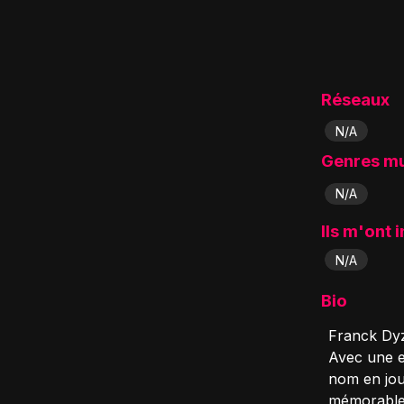
Réseaux
N/A
Genres m
N/A
Ils m'ont 
N/A
Bio
Franck Dyz
Avec une ex
nom en jou
mémorables