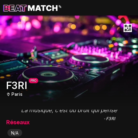
PRO
F3RI
Paris
"La musique, c’est du bruit qui pense"
- F3RI
Réseaux
N/A