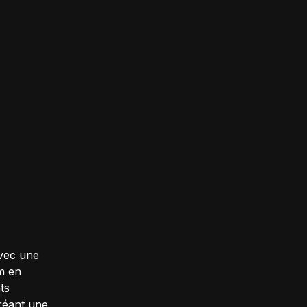
Avec une
om en
ts
réant une