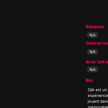
Réseaux
N/A
Genres m
N/A
Ils m'ont 
N/A
Bio
Djib est u
expérience 
jouant dan
mémorables