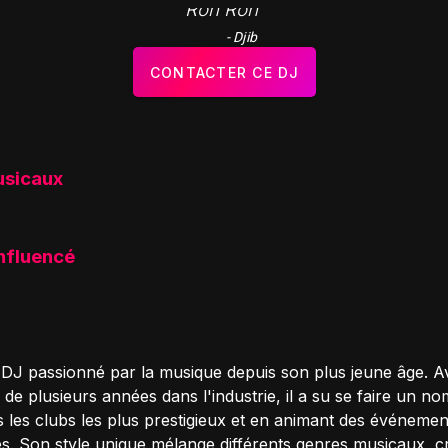
"Roh Roh "
- Djib
CONTACTER CE DJ
usicaux
influencé
n DJ passionné par la musique depuis son plus jeune âge. 
de plusieurs années dans l'industrie, il a su se faire un n
s les clubs les plus prestigieux et en animant des événemen
. Son style unique mélange différents genres musicaux, c