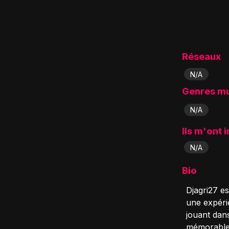
Réseaux
N/A
Genres m
N/A
Ils m'ont 
N/A
Bio
Djagri27 e
une expérie
jouant dan
mémorables