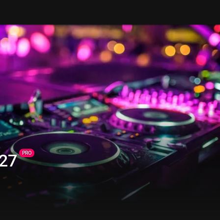
PRO
i27