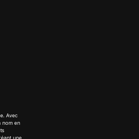
ge. Avec
un nom en
ts
réant une