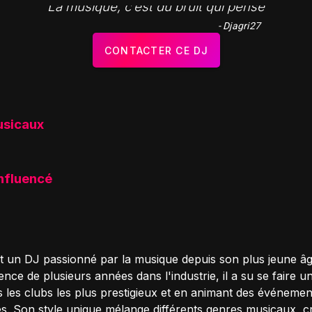
"La musique, c’est du bruit qui pense"
- Djagri27
CONTACTER CE DJ
usicaux
influencé
st un DJ passionné par la musique depuis son plus jeune â
nce de plusieurs années dans l'industrie, il a su se faire 
s les clubs les plus prestigieux et en animant des événemen
. Son style unique mélange différents genres musicaux, c