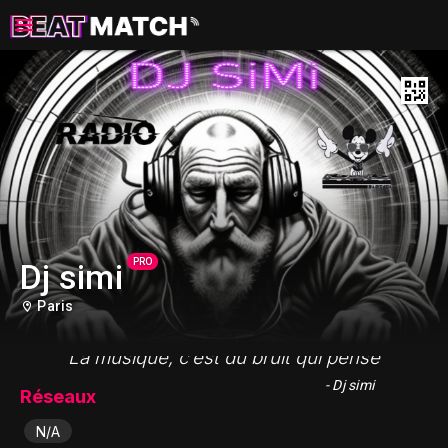
PRO
Dj simi
Paris
"La musique, c’est du bruit qui pense"
- Dj simi
Réseaux
N/A