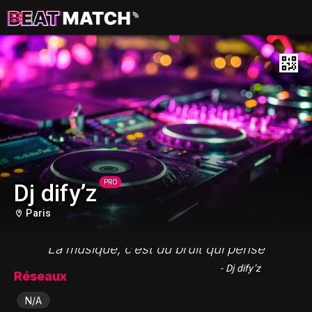
PRO
Dj dify’z
Paris
"La musique, c’est du bruit qui pense"
- Dj dify’z
Réseaux
N/A