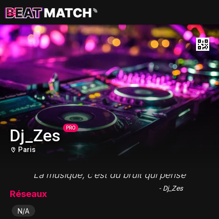
PRO
Dj_Zes
Paris
"La musique, c’est du bruit qui pense"
- Dj_Zes
Réseaux
N/A