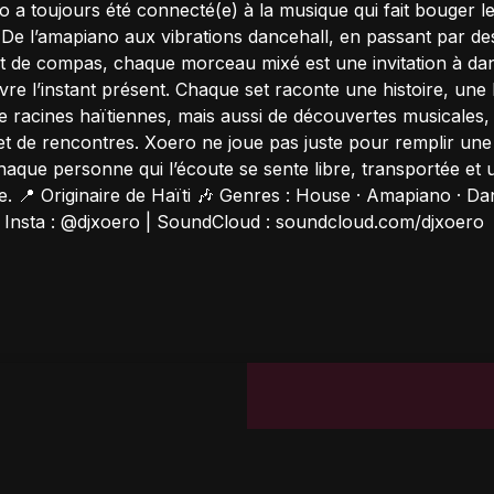
o a toujours été connecté(e) à la musique qui fait bouger l
. De l’amapiano aux vibrations dancehall, en passant par d
t de compas, chaque morceau mixé est une invitation à dan
ivre l’instant présent. Chaque set raconte une histoire, une 
de racines haïtiennes, mais aussi de découvertes musicales,
t de rencontres. Xoero ne joue pas juste pour remplir une sa
haque personne qui l’écoute se sente libre, transportée et
e. 📍 Originaire de Haïti 🎶 Genres : House · Amapiano · Da
Insta : @djxoero | SoundCloud : soundcloud.com/djxoero