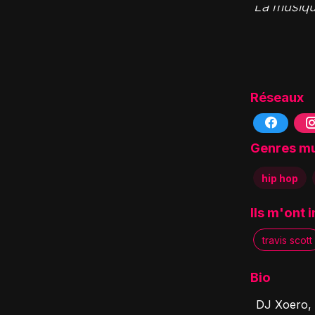
""La musique
Réseaux
Genres m
hip hop
Ils m'ont 
travis scott
Bio
DJ Xoero, 