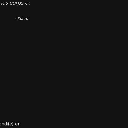
 les corps et
- Xoero
andi(e) en