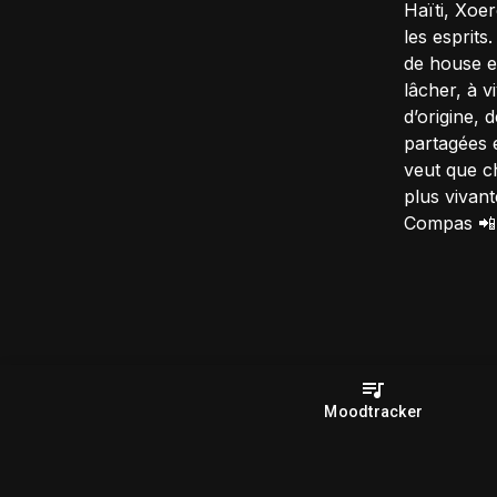
Haïti, Xoer
les esprits
de house e
lâcher, à v
d’origine, 
partagées e
veut que c
plus vivant
Compas 📲 
Moodtracker