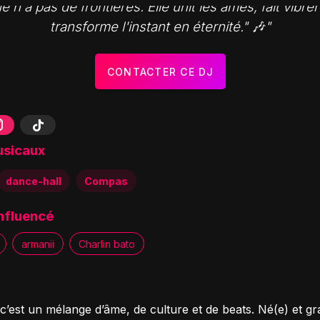
 n'a pas de frontières. Elle unit les âmes, fait vibrer
transforme l'instant en éternité." 🎶"
CONTACTER CE DJ
usicaux
dance-hall
Compas
influencé
armanii
Charlin bato
c’est un mélange d’âme, de culture et de beats. Né(e) et gr