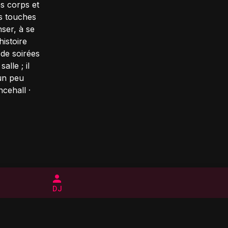
es corps et
es touches
ser, à se
histoire
 de soirées
lle ; il
 un peu
ncehall ·
DJ