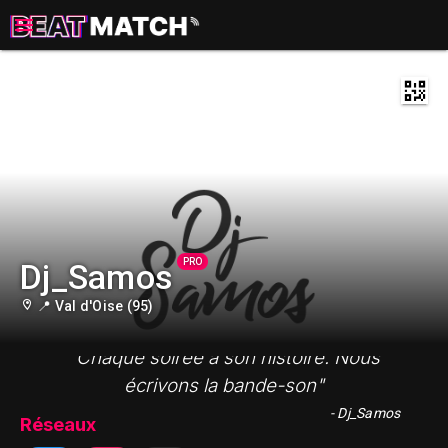
PRO
Dj_Samos
📍 Val d'Oise (95)
"Chaque soirée a son histoire. Nous
écrivons la bande-son"
- Dj_Samos
Réseaux