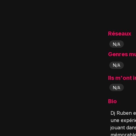
Réseaux
N/A
Genres m
N/A
Ils m'ont 
N/A
Bio
Dj Ruben e
une expérie
jouant dan
mémorables