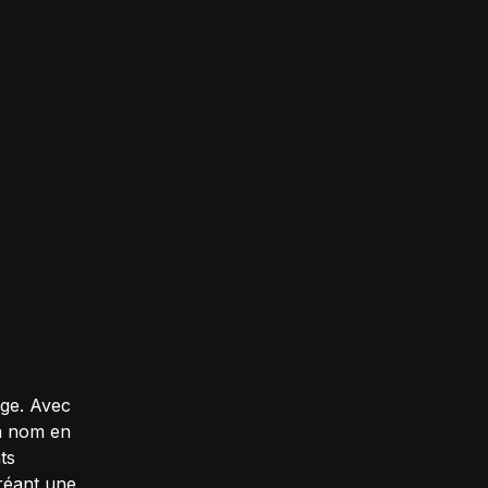
âge. Avec
un nom en
ts
réant une