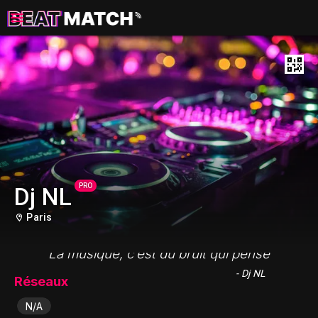
PRO
Dj NL
Paris
"La musique, c’est du bruit qui pense"
- Dj NL
Réseaux
N/A