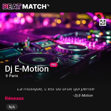
PRO
Dj E-Motion
Paris
"La musique, c’est du bruit qui pense"
- Dj E-Motion
Réseaux
N/A