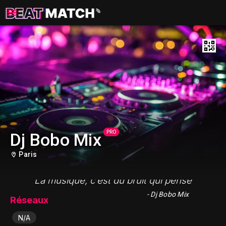
PRO
Dj Bobo Mix
Paris
"La musique, c’est du bruit qui pense"
- Dj Bobo Mix
Réseaux
N/A