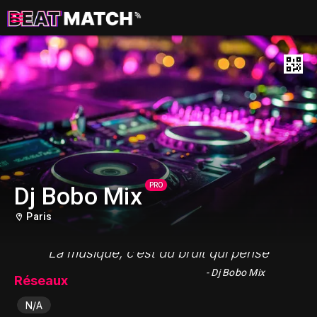
PRO
Dj Bobo Mix
Paris
"La musique, c’est du bruit qui pense"
- Dj Bobo Mix
Réseaux
N/A