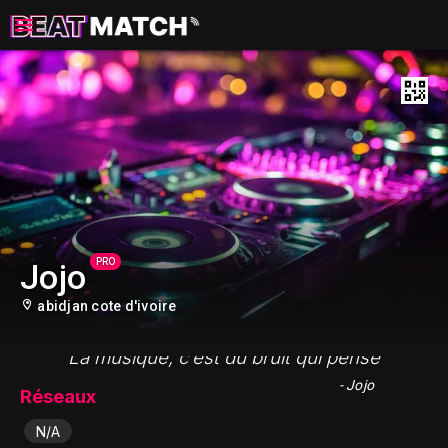
PRO
Jojo
abidjan cote d'ivoire
"La musique, c’est du bruit qui pense"
- Jojo
Réseaux
N/A