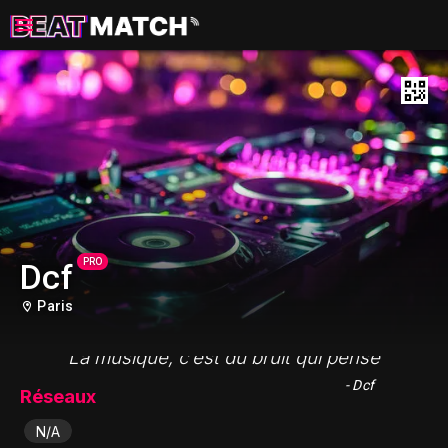
PRO
Dcf
Paris
"La musique, c’est du bruit qui pense"
- Dcf
Réseaux
N/A