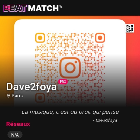
PRO
Dave2foya
Paris
"La musique, c’est du bruit qui pense"
- Dave2foya
Réseaux
N/A