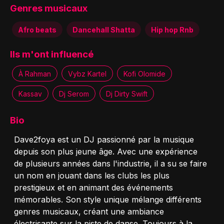
Genres musicaux
Afro beats
Dancehall Shatta
Hip hop Rnb
Ils m'ont influencé
À Rahman
Vybz Kartel
Kofi Olomide
Kassav
Dj Serom
Dj Dirty Swift
Bio
Dave2foya est un DJ passionné par la musique
depuis son plus jeune âge. Avec une expérience
de plusieurs années dans l'industrie, il a su se faire
un nom en jouant dans les clubs les plus
prestigieux et en animant des événements
mémorables. Son style unique mélange différents
genres musicaux, créant une ambiance
électrisante sur la piste de danse. Toujours à la