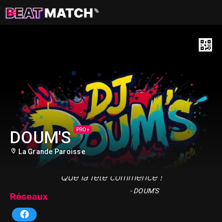
PRO +
DOUM'S
La Grande Paroisse
"Que la fête commence !"
- DOUM'S
Réseaux