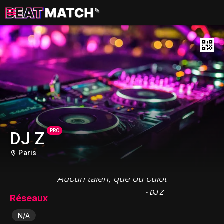
PRO
DJ Z
Paris
"Aucun talen, que du culot"
- DJ Z
Réseaux
N/A