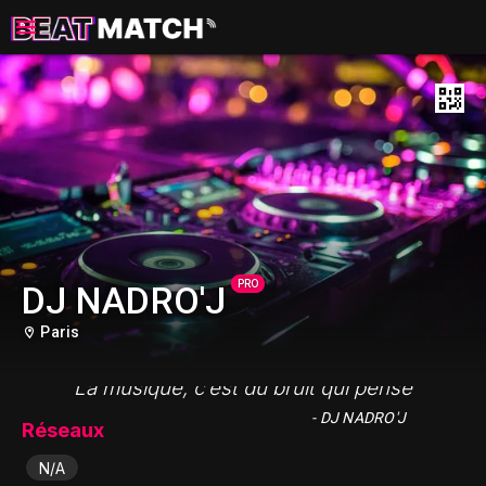
PRO
DJ NADRO'J
Paris
"La musique, c’est du bruit qui pense"
- DJ NADRO'J
Réseaux
N/A