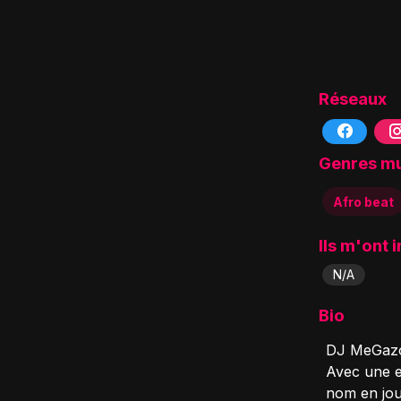
Réseaux
Genres m
Afro beat
Ils m'ont 
N/A
Bio
DJ MeGazo 
Avec une ex
nom en jou