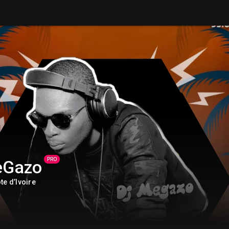
PRO
eGazo
te d’Ivoire