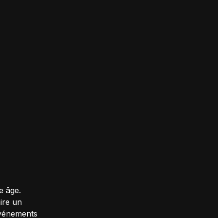
e âge.
aire un
événements