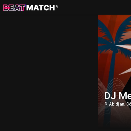
DJ M
Abidjan, Cô