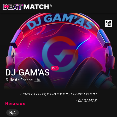
PRO
DJ GAM'AS
Île de France 🇫🇷
"THEN,NOW,FOREVER,TOGETHER! "
- DJ GAM'AS
Réseaux
N/A